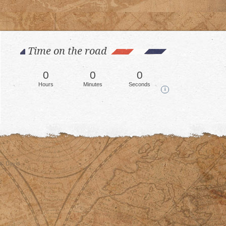
Time on the road
0
0
0
Hours
Minutes
Seconds
i
© David