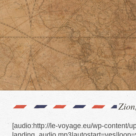
Zion
[audio:http://le-voyage.eu/wp-content/u
landing_audio.mp3|autostart=yes|loop=ye