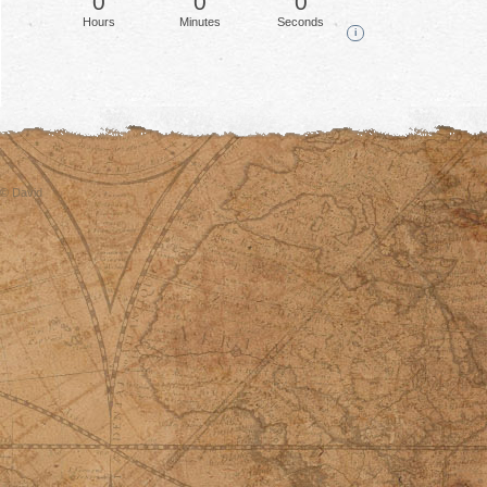
0
0
0
Hours
Minutes
Seconds
i
© David