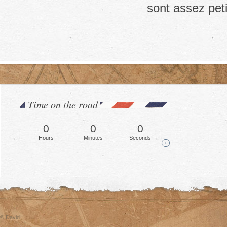
sont assez peti
Time on the road
0
0
0
Hours
Minutes
Seconds
i
© David