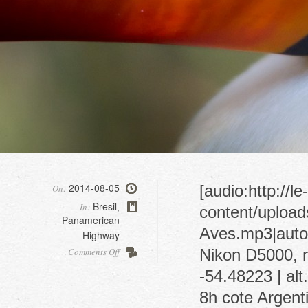
2014-08-05
[audio:http://l
On:
Bresil
In:
,
content/uploa
Panamerican
Aves.mp3|autos
Highway
on
Comments Off
Nikon D5000, n
Parque
-54.48223 | al
das
aves
8h cote Argent
(Brazil)