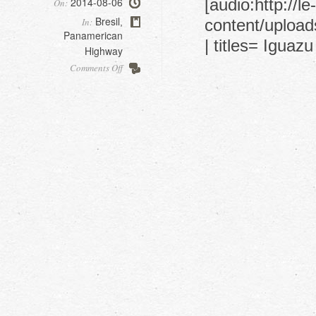
2014-08-06
[audio:http://l
On:
Bresil
In:
content/uploa
,
Panamerican
| titles= Iguazu
Highway
on
Comments Off
Iguazu