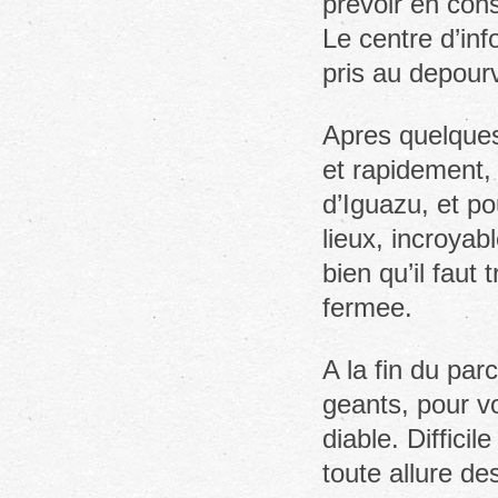
prevoir en co
Le centre d’inf
pris au depour
Apres quelques
et rapidement,
d’Iguazu, et po
lieux, incroyab
bien qu’il faut
fermee.
A la fin du par
geants, pour vo
diable. Diffici
toute allure de