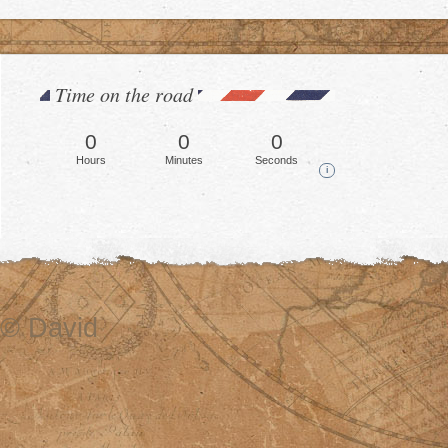
Time on the road
0
0
0
Hours
Minutes
Seconds
i
© David