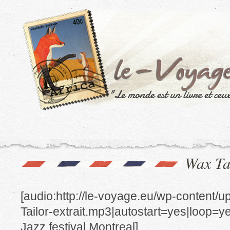
Wax Tai
[audio:http://le-voyage.eu/wp-content/
Tailor-extrait.mp3|autostart=yes|loop=ye
Jazz festival Montreal]