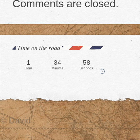
Comments are closed.
Time on the road
1
35
1
Hour
Minutes
Second
i
© David