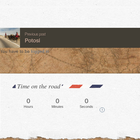
Previous post
Potosi
You have to be
logged in
.
Time on the road
0
0
0
Hours
Minutes
Seconds
i