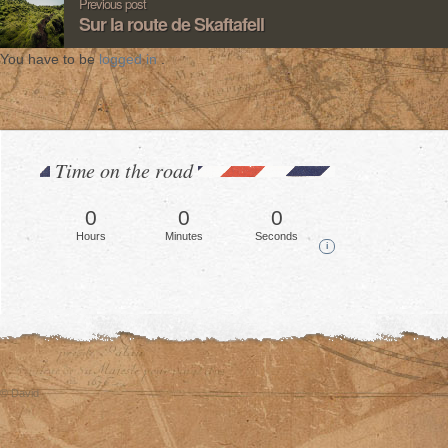
Previous post
Sur la route de Skaftafell
You have to be
logged in
.
Time on the road
0
0
0
Hours
Minutes
Seconds
i
© David