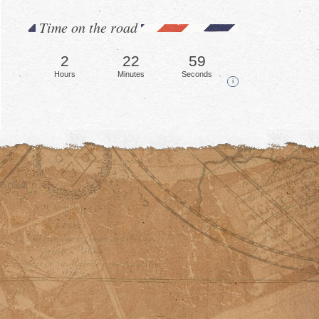
Time on the road
2
23
2
Hours
Minutes
Seconds
i
© David