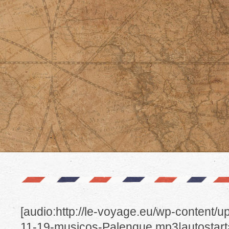
[audio:http://le-voyage.eu/wp-content/
11-19-musicos-Palenque.mp3|autostart=y