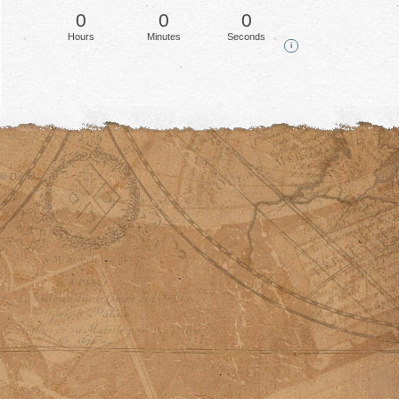
0
0
0
Hours
Minutes
Seconds
i
© David