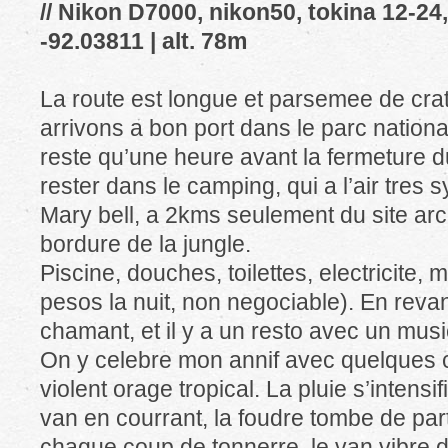
// Nikon D7000, nikon50, tokina 12-24, 
-92.03811 | alt. 78m
La route est longue et parsemee de cra
arrivons a bon port dans le parc nationa
reste qu’une heure avant la fermeture du
rester dans le camping, qui a l’air tres s
Mary bell, a 2kms seulement du site arc
bordure de la jungle.
Piscine, douches, toilettes, electricite,
pesos la nuit, non negociable). En revan
chamant, et il y a un resto avec un music
On y celebre mon annif avec quelques co
violent orage tropical. La pluie s’intensi
van en courrant, la foudre tombe de parto
chaque coup de tonnerre, le van vibre d