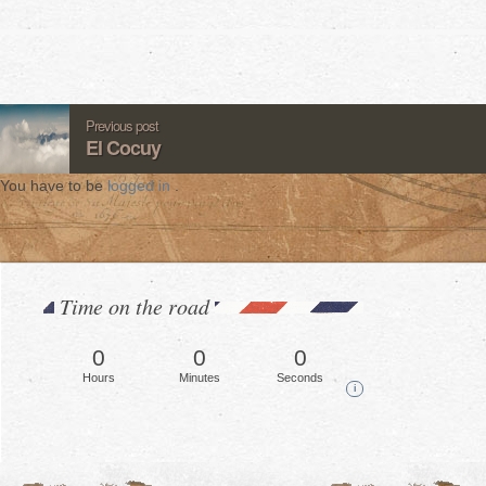
Previous post
El Cocuy
You have to be
logged in
.
Time on the road
0
0
0
Hours
Minutes
Seconds
i