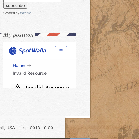
Created by
Webfish
.
My position
ail
USA
2013-10-20
On:
,