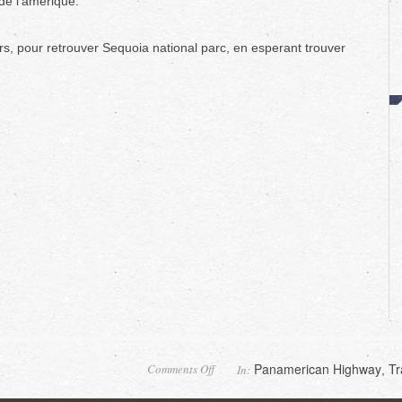
de l’amerique.
s, pour retrouver Sequoia national parc, en esperant trouver
on
Panamerican Highway
Tr
Comments Off
In:
,
Mariposa
grove