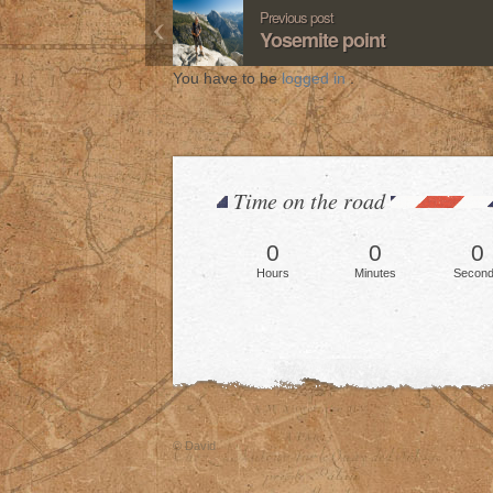
Previous post
Yosemite point
You have to be
logged in
.
Time on the road
0
0
0
Hours
Minutes
Secon
© David