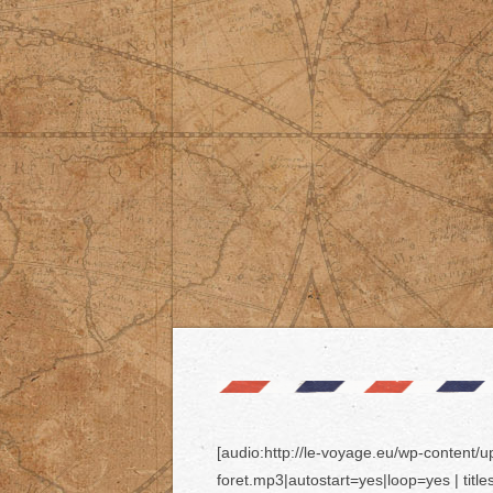
[audio:http://le-voyage.eu/wp-content
foret.mp3|autostart=yes|loop=yes | titl