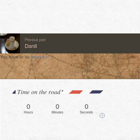
Previous post
Danli
You have to be
logged in
.
Time on the road
0
0
0
Hours
Minutes
Seconds
i