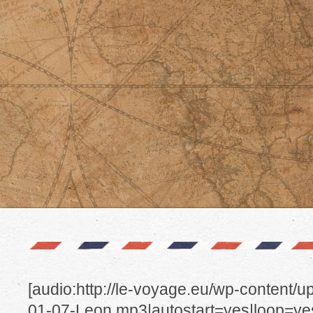
[audio:http://le-voyage.eu/wp-content/
01-07-Leon.mp3|autostart=yes|loop=yes 