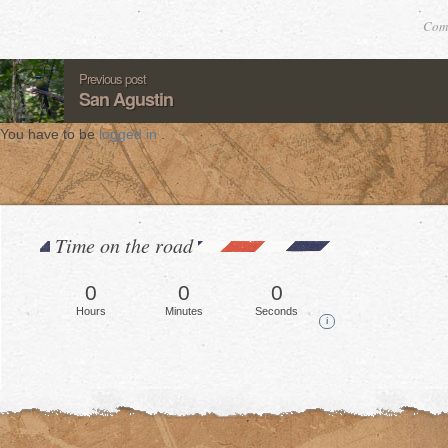
Comm
Previous post
San Agustin
You have to be
logged in
.
Time on the road
0
0
0
Hours
Minutes
Seconds
i