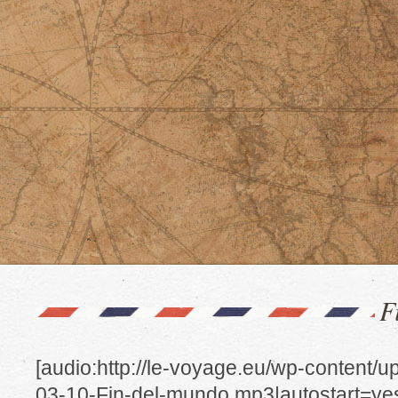
F
[audio:http://le-voyage.eu/wp-content/
03-10-Fin-del-mundo.mp3|autostart=yes|