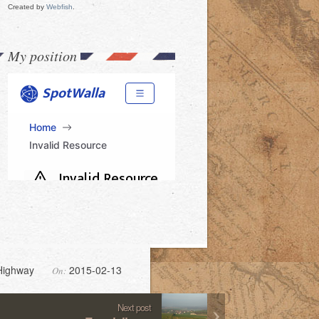
Created by
Webfish
.
My position
Highway
2015-02-13
On:
Next post