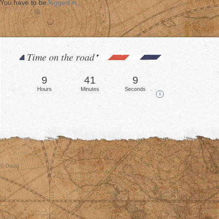
You have to be
logged in
.
Time on the road
9
41
11
Hours
Minutes
Seconds
i
© David