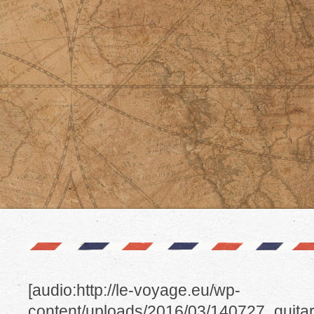
[audio:http://le-voyage.eu/wp-
content/uploads/2016/03/140727_guitar