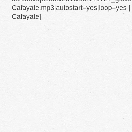
Cafayate.mp3|autostart=yes|loop=yes | ti
Cafayate]