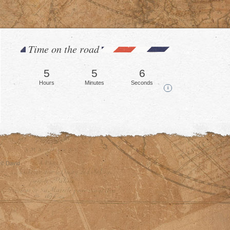
Time on the road
5
5
9
Hours
Minutes
Seconds
i
© David