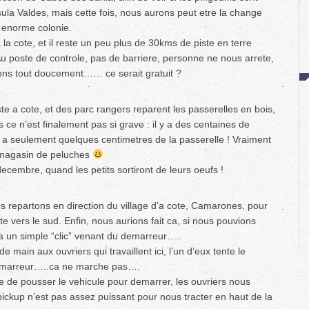
ula Valdes, mais cette fois, nous aurons peut etre la change
 enorme colonie.
la cote, et il reste un peu plus de 30kms de piste en terre
u poste de controle, pas de barriere, personne ne nous arrete,
ns tout doucement…… ce serait gratuit ?
ste a cote, et des parc rangers reparent les passerelles en bois,
s ce n’est finalement pas si grave : il y a des centaines de
t a seulement quelques centimetres de la passerelle ! Vraiment
n magasin de peluches
decembre, quand les petits sortiront de leurs oeufs !
us repartons en direction du village d’a cote, Camarones, pour
te vers le sud. Enfin, nous aurions fait ca, si nous pouvions
 a un simple “clic” venant du demarreur…..
main aux ouvriers qui travaillent ici, l’un d’eux tente le
demarreur…..ca ne marche pas….
e de pousser le vehicule pour demarrer, les ouvriers nous
ickup n’est pas assez puissant pour nous tracter en haut de la