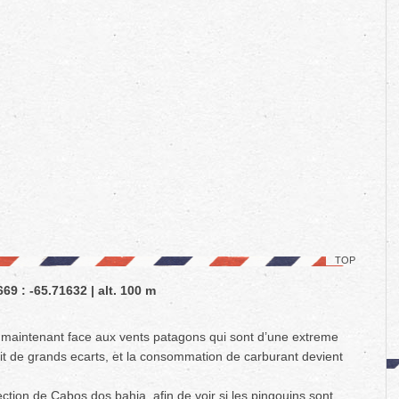
TOP
69 : -65.71632 | alt. 100 m
s maintenant face aux vents patagons qui sont d’une extreme
ait de grands ecarts, et la consommation de carburant devient
tion de Cabos dos bahia, afin de voir si les pingouins sont