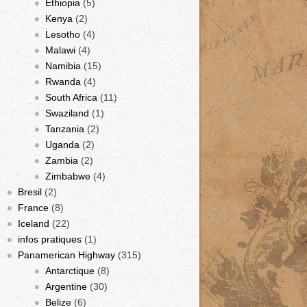
Ethiopia
(5)
Kenya
(2)
Lesotho
(4)
Malawi
(4)
Namibia
(15)
Rwanda
(4)
South Africa
(11)
Swaziland
(1)
Tanzania
(2)
Uganda
(2)
Zambia
(2)
Zimbabwe
(4)
Bresil
(2)
France
(8)
Iceland
(22)
infos pratiques
(1)
Panamerican Highway
(315)
Antarctique
(8)
Argentine
(30)
Belize
(6)