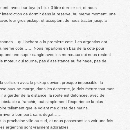
t, avec leur toyota hilux 3 litre dernier cri, et nous
ar interdiction de dormir dans la reserve. Au meme moment, une
avec leur gros pickup, et acceptent de nous tracter jusqu’a
 tonnes….qui lachera a la premiere cote. Les argentins ont
 la meme cote……. Nous repartons en bas de la cote pour
riquons une super sangle avec les morceaux qui nous restent.
 moteur qui tourne, pas d’assistance au freinage, pas de
a collision avec le pickup devient presque impossible, la
isse aucune marge, dans les descente, je dois mettre tout mon
ir a garder de la distance, la route est defoncee, avec de
obstacle a franchir, tout simplement l’experience la plus
pire tellement que le volant me glisse des mains.
arriver a bon port, sans degat……
 la prochaine ville au sud, et nous passerons les voir une fois
es argentins sont vraiment adorables.