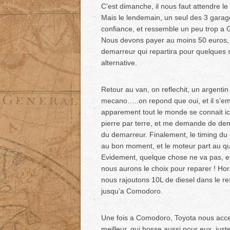
C’est dimanche, il nous faut attendre le
Mais le lendemain, un seul des 3 garag
confiance, et ressemble un peu trop a 
Nous devons payer au moins 50 euros, m
demarreur qui repartira pour quelques 
alternative.
Retour au van, on reflechit, un argenti
mecano…..on repond que oui, et il s’e
apparement tout le monde se connait i
pierre par terre, et me demande de dema
du demarreur. Finalement, le timing du 
au bon moment, et le moteur part au q
Evidement, quelque chose ne va pas, et
nous aurons le choix pour reparer ! Hor
nous rajoutons 10L de diesel dans le res
jusqu’a Comodoro.
Une fois a Comodoro, Toyota nous acceui
meilleur, qui bosse aussi pour eux, just