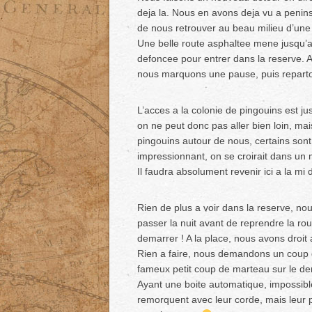
deja la. Nous en avons deja vu a penins
de nous retrouver au beau milieu d’une
Une belle route asphaltee mene jusqu’a 
defoncee pour entrer dans la reserve. A
nous marquons une pause, puis reparto
L’acces a la colonie de pingouins est ju
on ne peut donc pas aller bien loin, mai
pingouins autour de nous, certains son
impressionnant, on se croirait dans u
Il faudra absolument revenir ici a la mi 
Rien de plus a voir dans la reserve, no
passer la nuit avant de reprendre la rou
demarrer ! A la place, nous avons droit
Rien a faire, nous demandons un coup de 
fameux petit coup de marteau sur le 
Ayant une boite automatique, impossibl
remorquent avec leur corde, mais leur p