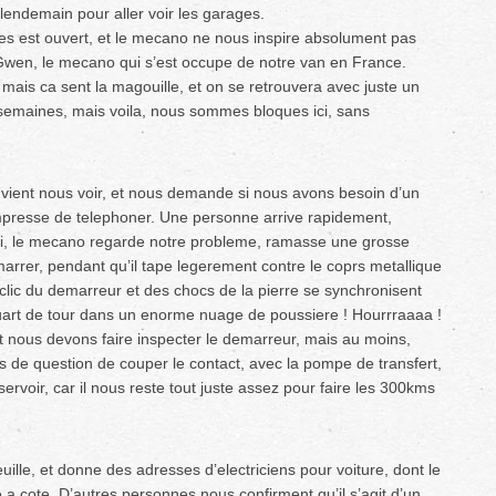
 lendemain pour aller voir les garages.
es est ouvert, et le mecano ne nous inspire absolument pas
Gwen, le mecano qui s’est occupe de notre van en France.
ais ca sent la magouille, et on se retrouvera avec juste un
semaines, mais voila, nous sommes bloques ici, sans
n vient nous voir, et nous demande si nous avons besoin d’un
mpresse de telephoner. Une personne arrive rapidement,
ci, le mecano regarde notre probleme, ramasse une grosse
rrer, pendant qu’il tape legerement contre le coprs metallique
clic du demarreur et des chocs de la pierre se synchronisent
uart de tour dans un enorme nuage de poussiere ! Hourrraaaa !
 nous devons faire inspecter le demarreur, mais au moins,
s de question de couper le contact, avec la pompe de transfert,
ervoir, car il nous reste tout juste assez pour faire les 300kms
lle, et donne des adresses d’electriciens pour voiture, dont le
e a cote. D’autres personnes nous confirment qu’il s’agit d’un