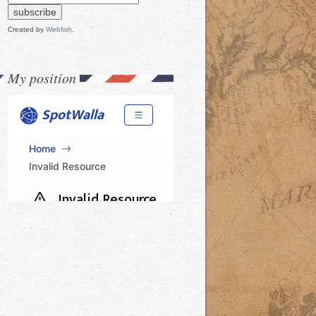
Created by
Webfish
.
My position