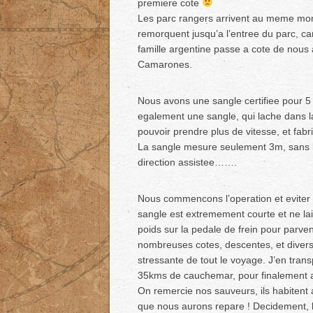
premiere cote
Les parc rangers arrivent au meme momen
remorquent jusqu’a l’entree du parc, c
famille argentine passe a cote de nous 
Camarones.
Nous avons une sangle certifiee pour 5
egalement une sangle, qui lache dans
pouvoir prendre plus de vitesse, et fab
La sangle mesure seulement 3m, sans le
direction assistee…….
Nous commencons l’operation et eviter l
sangle est extremement courte et ne la
poids sur la pedale de frein pour parven
nombreuses cotes, descentes, et divers 
stressante de tout le voyage. J’en trans
35kms de cauchemar, pour finalement 
On remercie nos sauveurs, ils habitent a
que nous aurons repare ! Decidement, l