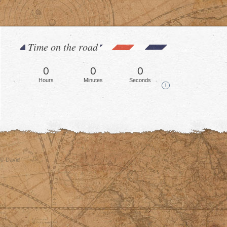
Time on the road
0
0
0
Hours
Minutes
Seconds
i
© David