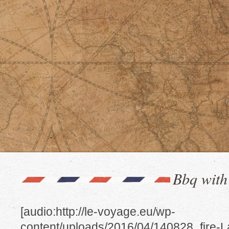
Bbq with 
[audio:http://le-voyage.eu/wp-
content/uploads/2016/04/140828_fire-L