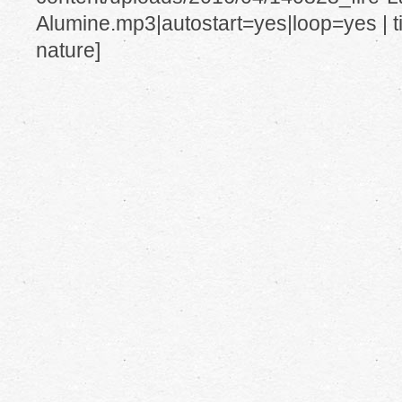
Alumine.mp3|autostart=yes|loop=yes | ti
nature]