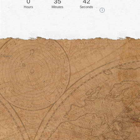
0
35
44
Hours
Minutes
Seconds
i
© David