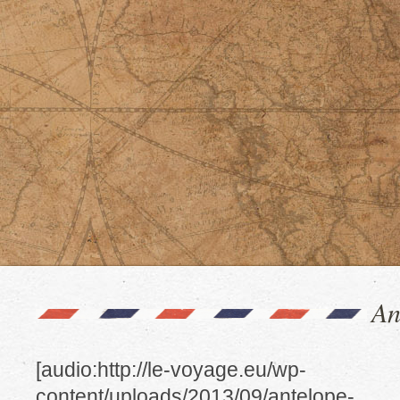
An
[audio:http://le-voyage.eu/wp-
content/uploads/2013/09/antelope-