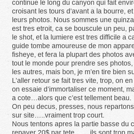
continue le long du canyon qui fait env
croisant les tours d’avant a la bourre, et
leurs photos. Nous sommes une quinzai
est tres etroit, ca se bouscule un peu, pa
le shot, et la lumiere est tres difficile a
guide tombe amoureuse de mon apparei
fisheye, et fera la plupart des photos ave
tout le monde pour prendre ses photos, 
les autres, mais bon, je m’en tire bien s
L’aller retour se fait tres vite, trop, on 
on essaie d’immortaliser ce moment, ma
a cote…alors que c’est tellement beau.
On peu decus, presses, nous repartons
sur site…..vraiment trop court.
Nous tentons apres la partie basse du c
repayer 20$ par tete…….ils sont trop m