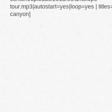
tour.mp3|autostart=yes|loop=yes | titles
canyon]