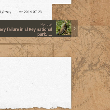
Highway
2014-07-23
On:
Next post
ery failure in El Rey national
park…..