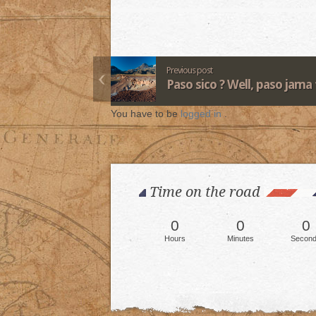
Previous post
Paso sico ? Well, paso jama 
You have to be
logged in
.
Time on the road
0
0
0
Hours
Minutes
Secon