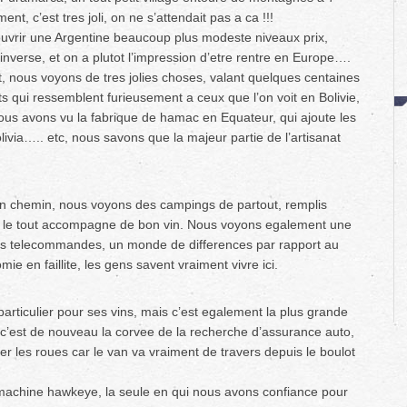
ment, c’est tres joli, on ne s’attendait pas a ca !!!
ouvrir une Argentine beaucoup plus modeste niveaux prix,
l’inverse, et on a plutot l’impression d’etre rentre en Europe….
, nous voyons de tres jolies choses, valant quelques centaines
ts qui ressemblent furieusement a ceux que l’on voit en Bolivie,
ous avons vu la fabrique de hamac en Equateur, qui ajoute les
ivia….. etc, nous savons que la majeur partie de l’artisanat
En chemin, nous voyons des campings de partout, remplis
nde, le tout accompagne de bon vin. Nous voyons egalement une
ons telecommandes, un monde de differences par rapport au
e en faillite, les gens savent vraiment vivre ici.
particulier pour ses vins, mais c’est egalement la plus grande
 c’est de nouveau la corvee de la recherche d’assurance auto,
er les roues car le van va vraiment de travers depuis le boulot
machine hawkeye, la seule en qui nous avons confiance pour