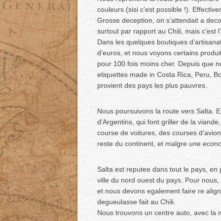
couleurs (sisi c’est possible !). Effective
Grosse deception, on s’attendait a dec
surtout par rapport au Chili, mais c’est 
Dans les quelques boutiques d’artisanat
d’euros, et nous voyons certains produi
pour 100 fois moins cher. Depuis que n
etiquettes made in Costa Rica, Peru, Bol
provient des pays les plus pauvres.
Nous poursuivons la route vers Salta. 
d’Argentins, qui font griller de la via
course de voitures, des courses d’avi
reste du continent, et malgre une economi
Salta est reputee dans tout le pays, en 
ville du nord ouest du pays. Pour nous,
et nous devons egalement faire re align
degueulasse fait au Chili.
Nous trouvons un centre auto, avec la 