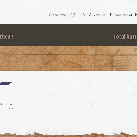
on
Argentine
,
Panamerican 
Comments Off
In:
Salta
then !
Total batt
ds
i