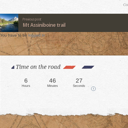
Co
Previous post
Mt Assiniboine trail
You have to be
logged in
.
Time on the road
6
46
30
Hours
Minutes
Seconds
i