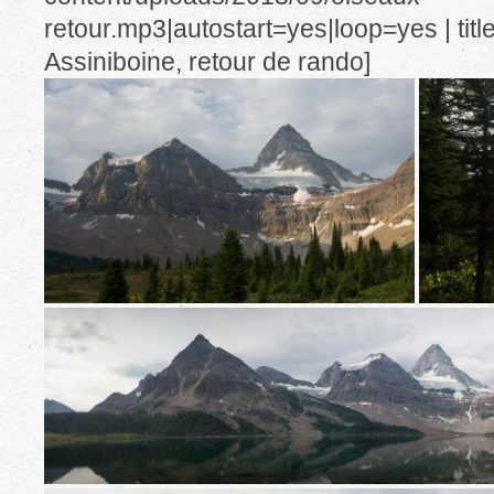
retour.mp3|autostart=yes|loop=yes | titl
Assiniboine, retour de rando]