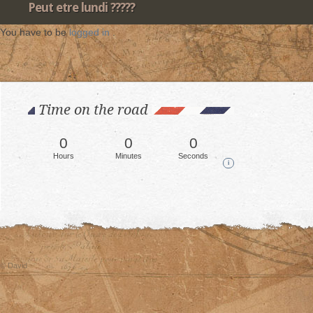
Peut etre lundi ?????
You have to be
logged in
.
Time on the road
0
0
0
Hours
Minutes
Seconds
i
© David