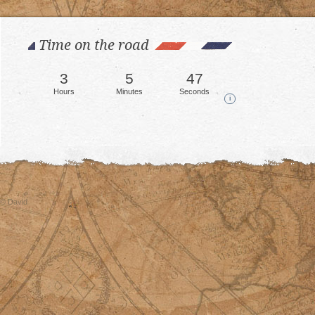
Time on the road
3
5
51
Hours
Minutes
Seconds
i
© David