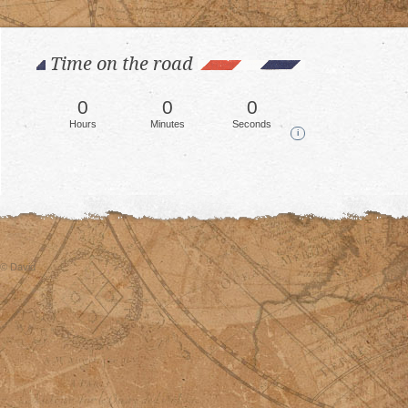
Time on the road
0
0
0
Hours
Minutes
Seconds
i
© David