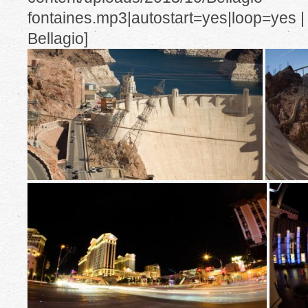
fontaines.mp3|autostart=yes|loop=yes | 
Bellagio]