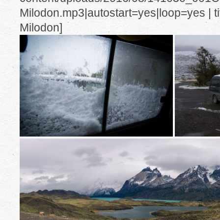
Milodon.mp3|autostart=yes|loop=yes | t
Milodon]