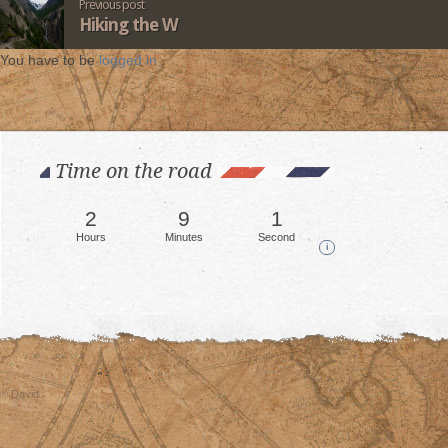
Previous post
Hiking the W
You have to be
logged in
.
Time on the road
2
9
3
Hours
Minutes
Seconds
i
© David