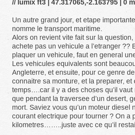
// lumix ft3 | 47.317065,-2.163795 | 0 m
Un autre grand jour, et etape importante 
nomme le transport maritime.
Alors on revient vite fait sur la questio
achete pas un vehicule a l’etranger ?? 
plaquer un vehicule, faut en general un
Les vehicules equivalents sont beaucou
Angleterre, et ensuite, pour ce genre d
connaitre sa monture, et la preparer, et
temps….car il y a des choses qu’il vaut
que pendant la traversee d’un desert, g
mort. Saviez vous qu’un moteur diesel 
courant electrique pour tourner ? On a 
kilometres……..juste avec ce qu’il restait