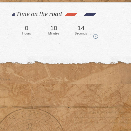
Time on the road
0
10
16
Hours
Minutes
Seconds
i
© David