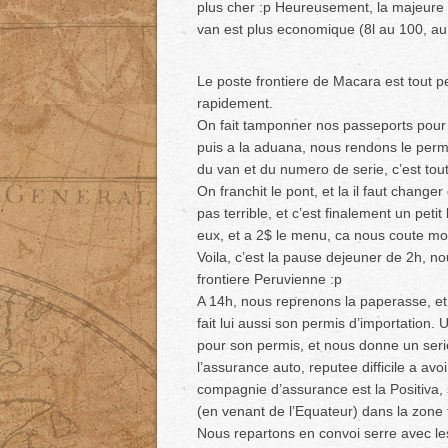
plus cher :p Heureusement, la majeure p
van est plus economique (8l au 100, au
Le poste frontiere de Macara est tout pet
rapidement.
On fait tamponner nos passeports pour so
puis a la aduana, nous rendons le permi
du van et du numero de serie, c’est tout
On franchit le pont, et la il faut chang
pas terrible, et c’est finalement un pet
eux, et a 2$ le menu, ca nous coute moi
Voila, c’est la pause dejeuner de 2h, no
frontiere Peruvienne :p
A 14h, nous reprenons la paperasse, et
fait lui aussi son permis d’importation.
pour son permis, et nous donne un seri
l’assurance auto, reputee difficile a avo
compagnie d’assurance est la Positiva, s
(en venant de l’Equateur) dans la zone
Nous repartons en convoi serre avec les