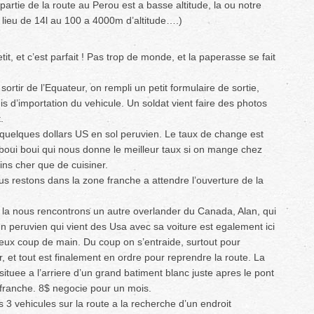
artie de la route au Perou est a basse altitude, la ou notre
 lieu de 14l au 100 a 4000m d’altitude….)
it, et c’est parfait ! Pas trop de monde, et la paperasse se fait
rtir de l’Equateur, on rempli un petit formulaire de sortie,
s d’importation du vehicule. Un soldat vient faire des photos
.
er quelques dollars US en sol peruvien. Le taux de change est
it boui boui qui nous donne le meilleur taux si on mange chez
ns cher que de cuisiner.
us restons dans la zone franche a attendre l’ouverture de la
 la nous rencontrons un autre overlander du Canada, Alan, qui
 Un peruvien qui vient des Usa avec sa voiture est egalement ici
eux coup de main. Du coup on s’entraide, surtout pour
ir, et tout est finalement en ordre pour reprendre la route. La
ituee a l’arriere d’un grand batiment blanc juste apres le pont
 franche. 8$ negocie pour un mois.
 3 vehicules sur la route a la recherche d’un endroit