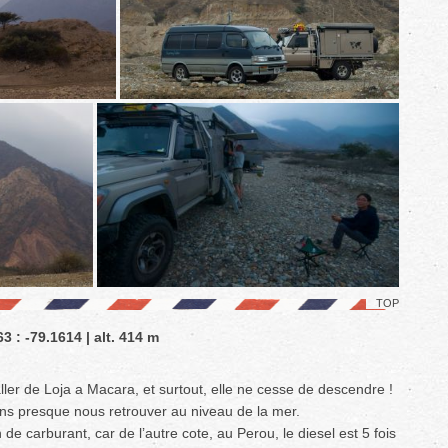
TOP
3 : -79.1614 | alt. 414 m
ller de Loja a Macara, et surtout, elle ne cesse de descendre !
lons presque nous retrouver au niveau de la mer.
de carburant, car de l’autre cote, au Perou, le diesel est 5 fois