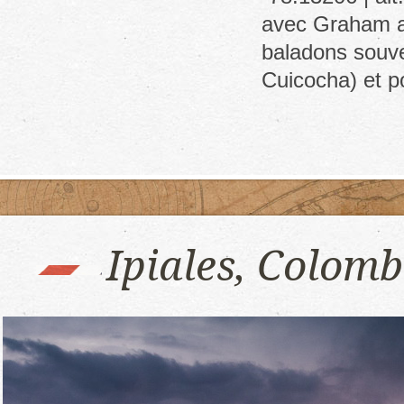
Ascension
avec Graham a
de
l’Imbabura
baladons souven
(4630m)
Cuicocha) et p
Ipiales, Colomb