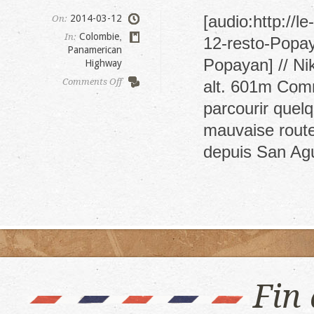
[audio:http://
2014-03-12
On:
Colombie
,
In:
12-resto-Popay
Panamerican
Popayan] // Ni
Highway
on
Comments Off
alt. 601m Com
Popayan
parcourir quelq
mauvaise route
depuis San Agu
Fin