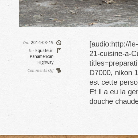
[audio:http://
2014-03-19
On:
Equateur
,
In:
21-cuisine-a-C
Panamerican
titles=preparat
Highway
on
Comments Off
D7000, nikon 1
5
est cette perso
jours
chez
Et il a eu la g
Graham,
still
douche chaude,
counting…..