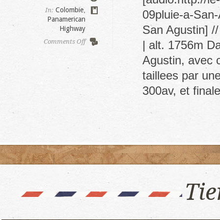
Colombie
,
In:
09pluie-a-San-
Panamerican
San Agustin] /
Highway
on
Comments Off
| alt. 1756m Da
San
Agustin, avec 
Agustin
taillees par un
300av, et fina
Tie