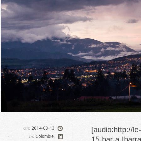
[audio:http://
2014-03-13
On:
Colombie
,
In:
15-bar-a-Ibarra