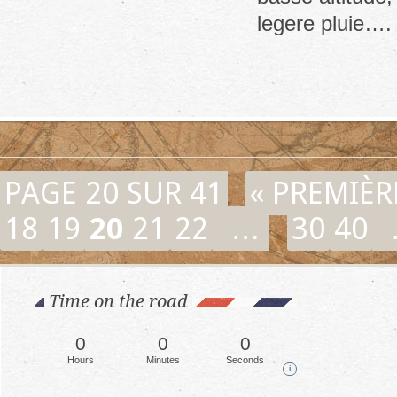
legere pluie….
PAGE 20 SUR 41
« PREMIÈR
18
19
20
21
22
…
30
40
Time on the road
0
0
0
Hours
Minutes
Seconds
i