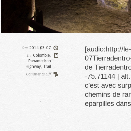
[audio:http://
2014-03-07
On:
Colombie
,
In:
07Tierradentro-
Panamerican
de Tierradentr
Highway
,
Trail
on
Comments Off
-75.71144 | alt
Tierradentro
c’est avec sur
chemins de ran
eparpilles da