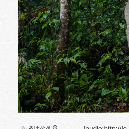
[audio:http://
2014-03-08
On: