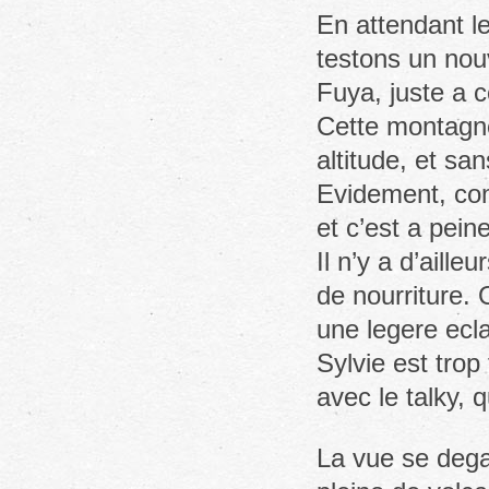
En attendant l
testons un nou
Fuya, juste a c
Cette montagne 
altitude, et san
Evidement, co
et c’est a pein
Il n’y a d’aill
de nourriture.
une legere ecla
Sylvie est trop
avec le talky,
La vue se dega