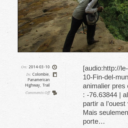
[audio:http://
2014-03-10
On:
Colombie
,
In:
10-Fin-del-mun
Panamerican
animalier pres
Highway
,
Trail
on
Comments Off
: -76.63844 | 
Fin
partir a l’oues
del
Mundo
Mais seulement
porte…