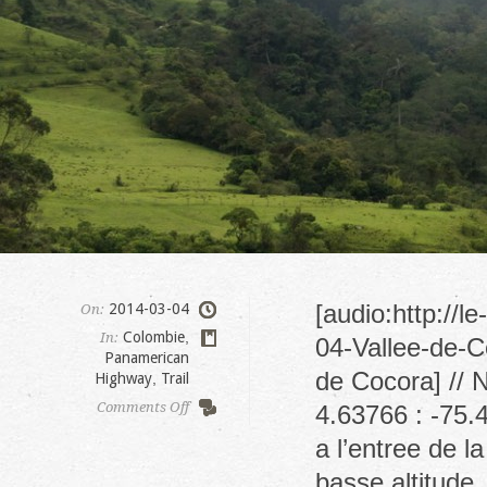
[audio:http://
2014-03-04
On:
Colombie
,
In:
04-Vallee-de-C
Panamerican
de Cocora] // 
Highway
,
Trail
on
Comments Off
4.63766 : -75.
Vallee
a l’entree de 
de
Cocora
basse altitude