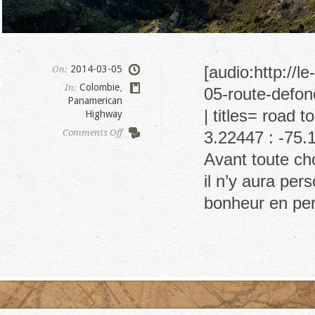
[audio:http://
2014-03-05
On:
Colombie
,
In:
05-route-defon
Panamerican
| titles= road 
Highway
on
Comments Off
3.22447 : -75.1
Desert
Avant toute cho
de
Tatacoa
il n’y aura pe
bonheur en pers