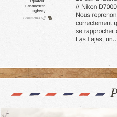
Equateur
,
// Nikon D7000
Panamerican
Highway
Nous reprenons
on
Comments Off
correctement q
Ipiales,
Colombia,
se rapprocher d
to
Ibarra,
Las Lajas, un
Ecuador