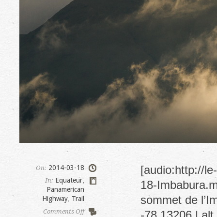
[audio:http://
2014-03-18
On:
Equateur
,
In:
18-Imbabura.mp
Panamerican
sommet de l’Im
Highway
,
Trail
on
Comments Off
-78.13206 | a