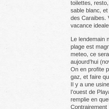
toilettes, rest
sable blanc, e
des Caraibes. V
vacance ideale 
Le lendemain mat
plage est magni
meteo, ce sera
aujourd’hui (no
On en profite p
gaz, et faire q
Il y a une usin
l’ouest de Play
remplie en quel
Contrairement 