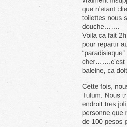
vraiment insupp
que n’etant cli
toilettes nous 
douche…….
Voila ca fait 2
pour repartir au
“paradisiaque”
cher…….c’est s
baleine, ca doi
Cette fois, nou
Tulum. Nous tr
endroit tres jo
personne que n
de 100 pesos p