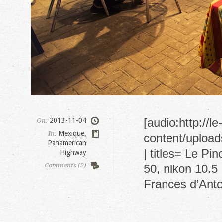
[audio:http://l
2013-11-04
On:
Mexique
,
In:
content/uploa
Panamerican
| titles= Le Pi
Highway
Comments (2)
50, nikon 10.5
Frances d’Anton