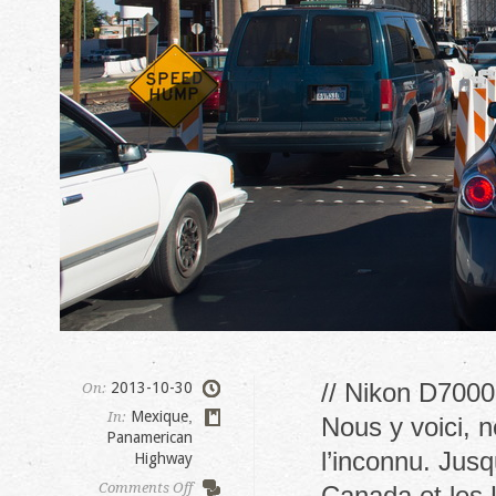
// Nikon D7000
2013-10-30
On:
Mexique
,
In:
Nous y voici, 
Panamerican
l’inconnu. Jusq
Highway
on
Comments Off
Canada et les 