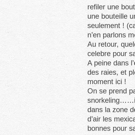
refiler une bou
une bouteille 
seulement ! (c
n’en parlons 
Au retour, que
celebre pour sa
A peine dans l’
des raies, et p
moment ici !
On se prend pa
snorkeling……inc
dans la zone 
d’air les mexic
bonnes pour sa