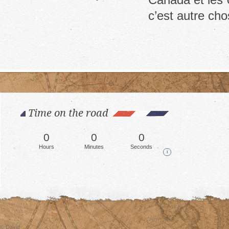
Mexicali
c’est autre c
border
Time on the road
0
0
0
Hours
Minutes
Seconds
i
© David