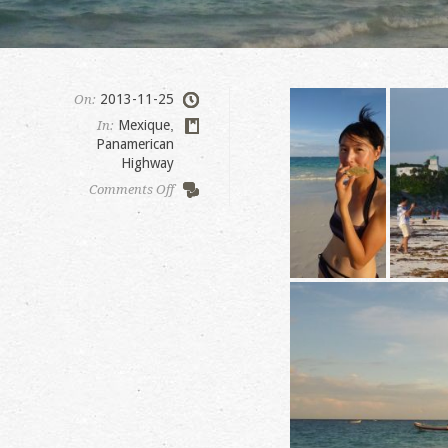
2013-11-25
On:
Mexique
,
In:
Panamerican
Highway
on
Comments Off
Akumal