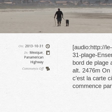
[audio:http://
2013-10-31
On:
Mexique
,
In:
31-plage-Ensen
Panamerican
bord de plage 
Highway
on
Comments Off
alt. 2476m On 
Ensenada
c’est la carte 
part1
commence par u