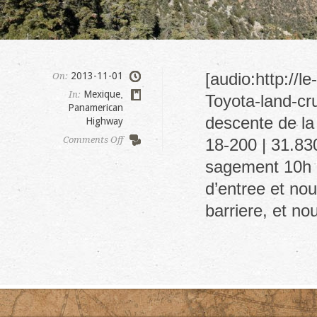
[audio:http://
2013-11-01
On:
Mexique
,
In:
Toyota-land-cr
Panamerican
descente de la
Highway
on
Comments Off
18-200 | 31.83
San
sagement 10h p
Pedro
observatorio
d’entree et nou
barriere, et n