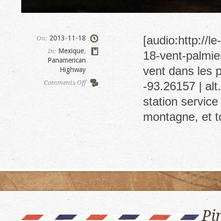
[audio:http://
2013-11-18
On:
Mexique
,
In:
18-vent-palmie
Panamerican
vent dans les p
Highway
on
Comments Off
-93.26157 | alt
Paraiso
station service
montagne, et t
Pi