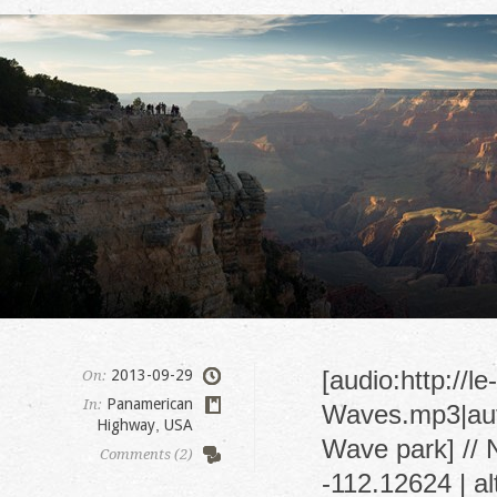
[audio:http://l
2013-09-29
On:
Panamerican
In:
Waves.mp3|autos
Highway
,
USA
Wave park] // 
Comments (2)
-112.12624 | a