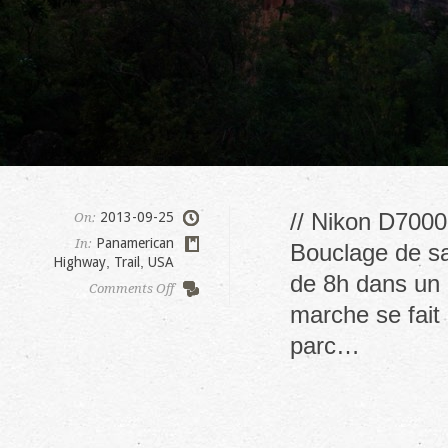
// Nikon D7000
2013-09-25
On:
Panamerican
In:
Bouclage de sa
Highway
,
Trail
,
USA
de 8h dans un l
on
Comments Off
Zion,
marche se fait 
the
parc…
narrows