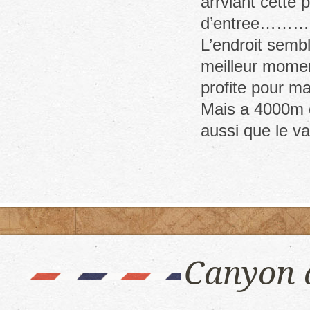
arrviant cette 
d’entree……… he
L’endroit sembl
meilleur momen
profite pour m
Mais a 4000m d’
aussi que le va
Canyon 