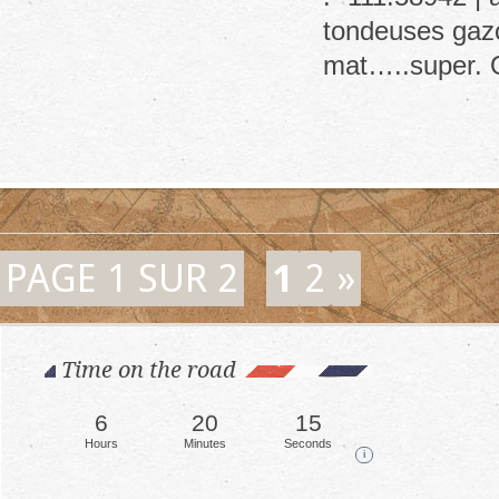
tondeuses gazo
mat…..super. O
PAGE 1 SUR 2
1
2
»
Time on the road
6
20
18
Hours
Minutes
Seconds
i