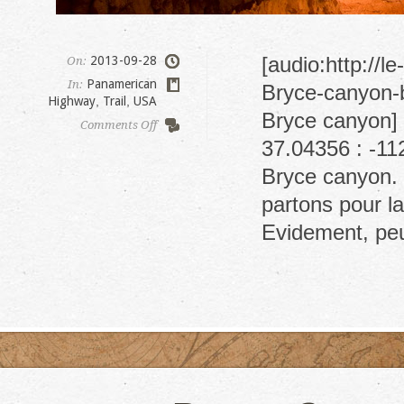
[audio:http://
2013-09-28
On:
Panamerican
In:
Bryce-canyon-b
Highway
,
Trail
,
USA
Bryce canyon] 
on
Comments Off
Bryce
37.04356 : -11
canyon
Bryce canyon. I
–
Navajo
partons pour l
loop
Evidement, p