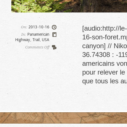
[audio:http://
2013-10-16
On:
Panamerican
In:
16-son-foret.m
Highway
,
Trail
,
USA
canyon] // Nik
on
Comments Off
Redwood
36.74308 : -11
canyon
americains vont
pour relever le
que tous les a