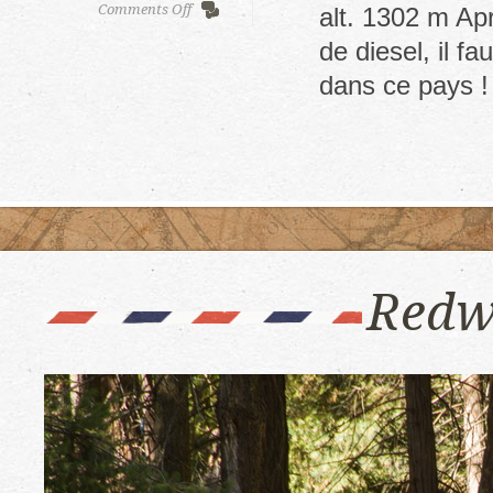
on
Comments Off
alt. 1302 m Ap
Canyon
de diesel, il fa
de
Chicamocha
dans ce pays !
Redw