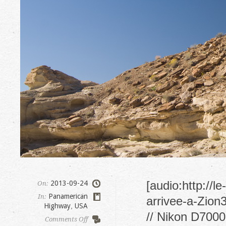
[audio:http://
2013-09-24
On:
Panamerican
In:
arrivee-a-Zion3
Highway
,
USA
// Nikon D7000
on
Comments Off