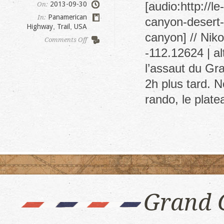
[audio:http://
2013-09-30
On:
Panamerican
In:
canyon-desert-
Highway
,
Trail
,
USA
canyon] // Nik
on
Comments Off
Jusqu’au
-112.12624 | a
fond
l’assaut du Gr
du
Grand
2h plus tard. N
Canyon
rando, le plat
Grand 