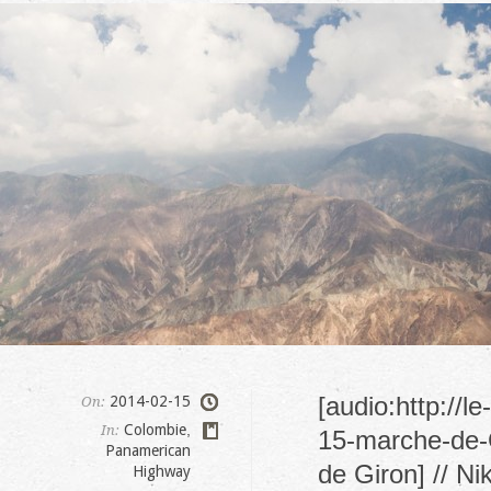
[audio:http://
2014-02-15
On:
Colombie
,
In:
15-marche-de-G
Panamerican
de Giron] // N
Highway