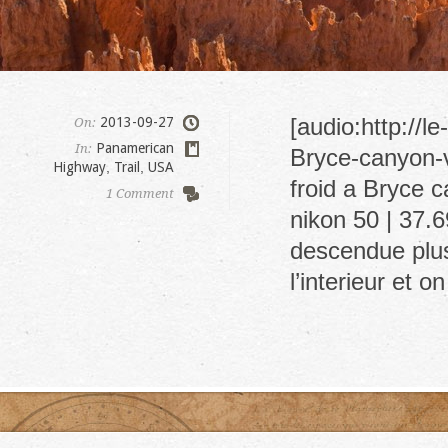
[audio:http://
2013-09-27
On:
Panamerican
In:
Bryce-canyon-v
Highway
,
Trail
,
USA
froid a Bryce c
1 Comment
nikon 50 | 37.
descendue plus 
l’interieur et 