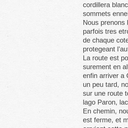
cordillera bla
sommets enneige
Nous prenons la
parfois tres e
de chaque cotes
protegeant l’au
La route est p
surement en al
enfin arriver a 
un peu tard, n
sur une route 
lago Paron, l
En chemin, nou
est ferme, et m