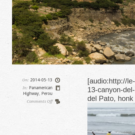
[audio:http://
2014-05-13
On:
Panamerican
In:
13-canyon-del-
Highway
,
Perou
del Pato, honk 
on
Comments Off
Canyon
del
Pato