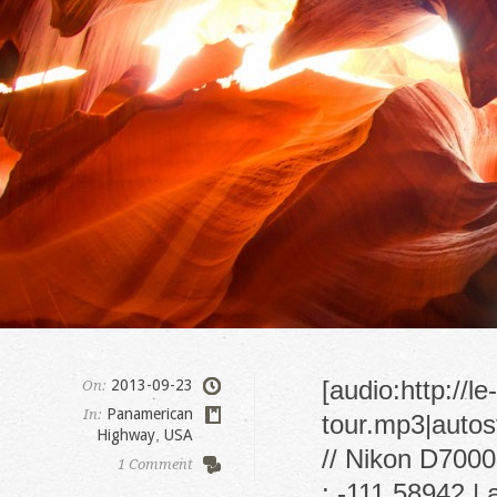
[audio:http://
2013-09-23
On:
Panamerican
In:
tour.mp3|autost
Highway
,
USA
// Nikon D7000
1 Comment
: -111.58942 | 