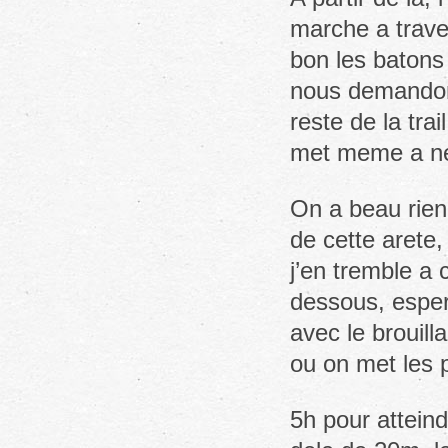
marche a trave
bon les batons
nous demandons
reste de la trai
met meme a ne
On a beau rien 
de cette arete,
j’en tremble a 
dessous, esper
avec le brouill
ou on met les 
5h pour attein