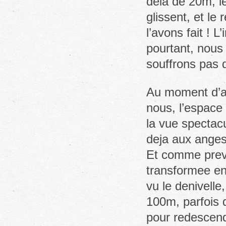
dela de 20m, le
glissent, et le
l’avons fait ! L
pourtant, nous
souffrons pas 
Au moment d’at
nous, l’espace 
la vue spectac
deja aux anges
Et comme prevu
transformee en
vu le denivelle
100m, parfois 
pour redescend