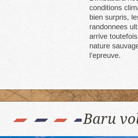
conditions cli
bien surpris, l
randonnees ult
arrive toutefo
nature sauvage
l’epreuve.
Baru vo