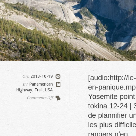
[audio:http://
2013-10-19
On:
Panamerican
In:
en-panique.mp3
Highway
,
Trail
,
USA
Yosemite point
on
Comments Off
Yosemite
tokina 12-24 | 
point
de plannifier u
les plus diffici
rangers n’en…