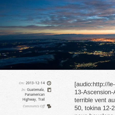
[audio:http://
2013-12-14
On:
Guatemala
,
In:
13-Ascension-A
Panamerican
terrible vent 
Highway
,
Trail
on
Comments Off
50, tokina 12-2
Volcan