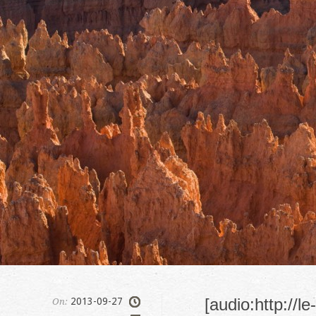
[audio:http://
2013-09-27
On: