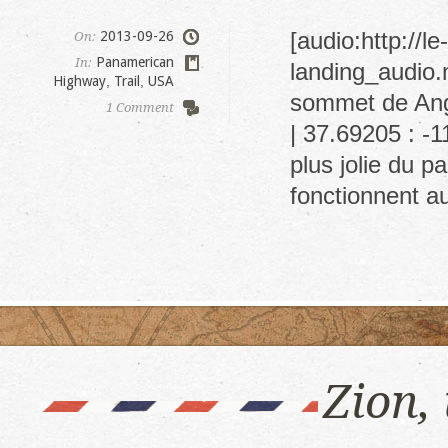
[audio:http://
2013-09-26
On:
Panamerican
In:
landing_audio.
Highway
,
Trail
,
USA
sommet de Ange
1 Comment
| 37.69205 : -1
plus jolie du 
fonctionnent au
Zion,