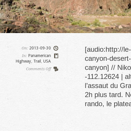
[audio:http://
2013-09-30
On:
Panamerican
In:
canyon-desert-
Highway
,
Trail
,
USA
canyon] // Nik
on
Comments Off
Jusqu’au
-112.12624 | a
fond
l’assaut du Gr
du
Grand
2h plus tard. N
Canyon
rando, le plat