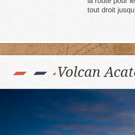
la route pour l
volcano,
Panama
tout droit jusq
Volcan Acat