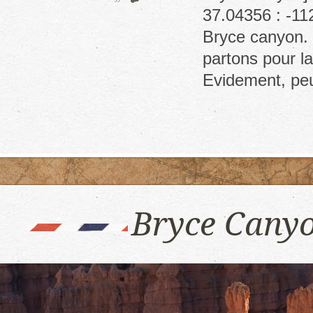
Bryce
37.04356 : -11
canyon
Bryce canyon. I
–
Navajo
partons pour l
loop
Evidement, p
Bryce Canyo