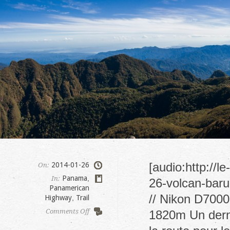
[audio:http://
2014-01-26
On:
Panama
,
In:
26-volcan-baru
Panamerican
// Nikon D7000,
Highway
,
Trail
on
Comments Off
1820m Un derni
Baru