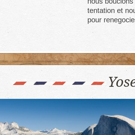
nous bouclons 
Acatenango
alt.
tentation et no
3975m
pour renegocie
Yose