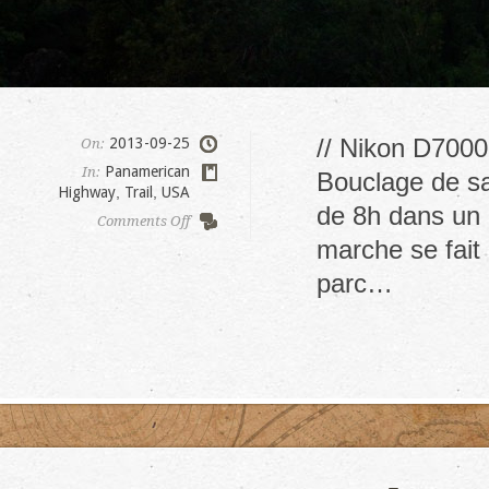
// Nikon D7000
2013-09-25
On:
Panamerican
In:
Bouclage de sa
Highway
,
Trail
,
USA
de 8h dans un l
on
Comments Off
Zion,
marche se fait 
the
parc…
narrows