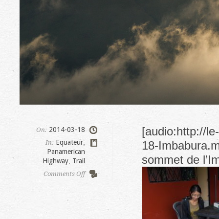
[audio:http://
2014-03-18
On:
Equateur
,
In:
18-Imbabura.mp
Panamerican
sommet de l’I
Highway
,
Trail
on
Comments Off
Ascension
de
l’Imbabura
(4630m)