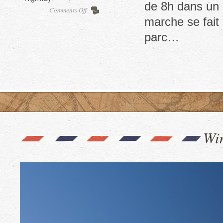
de 8h dans un l
on
Comments Off
Zion,
marche se fait 
the
parc…
narrows
Wi