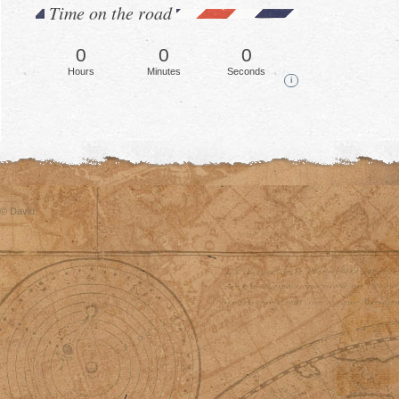
Time on the road
0
0
0
Hours
Minutes
Seconds
i
© David