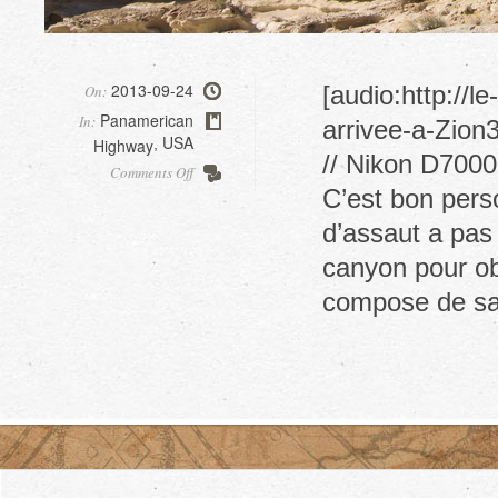
2013-09-24
[audio:http://
On:
Panamerican
In:
arrivee-a-Zion3
USA
Highway
,
// Nikon D7000
on
Comments Off
Wiregrass
C’est bon perso
canyon
d’assaut a pas 
canyon pour ob
compose de s