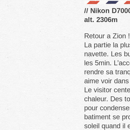
// Nikon D7000
alt. 2306m
Retour a Zion !
La partie la pl
navette. Les bu
les 5min. L’acc
rendre sa tranq
aime voir dans 
Le visitor cente
chaleur. Des to
pour condenser 
batiment se pro
soleil quand il