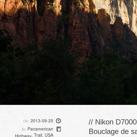
2013-09-25
// Nikon D7000
On:
Panamerican
In:
Bouclage de sa
Trail
USA
Highway
,
,