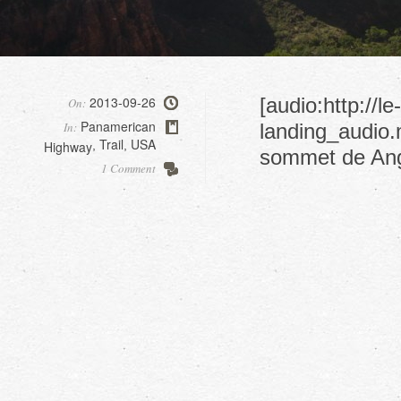
2013-09-26
[audio:http://
On:
Panamerican
In:
landing_audio.
Trail
USA
Highway
,
,
sommet de Ang
1 Comment