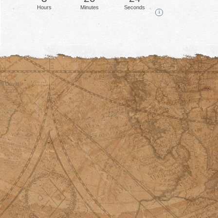
Hours
Minutes
Seconds
i
© David