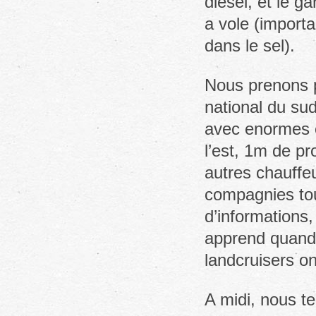
diesel, et le 
a vole (import
dans le sel).
Nous prenons p
national du su
avec enormes c
l’est, 1m de p
autres chauffeu
compagnies tou
d’informations
apprend quand
landcruisers on
A midi, nous te