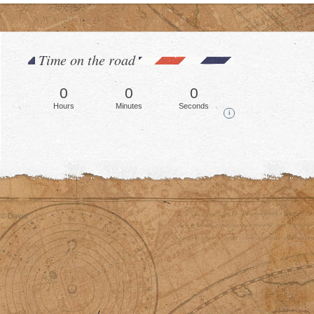
Time on the road
0
0
0
Hours
Minutes
Seconds
i
© David