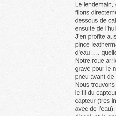
Le lendemain, 
filons directem
dessous de cais
ensuite de l’hu
J’en profite au
pince leatherm
d’eau….. quelle
Notre roue arri
grave pour le 
pneu avant de q
Nous trouvons u
le fil du capte
capteur (tres i
avec de l’eau)