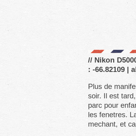
// Nikon D5000
: -66.82109 | 
Plus de manife
soir. Il est ta
parc pour enfan
les fenetres. L
mechant, et ca 