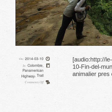
2014-03-10
[audio:http://
On:
Colombie
In:
10-Fin-del-mun
,
Panamerican
animalier pres
Trail
Highway
,
on
Comments Off
Fin
del
Mundo