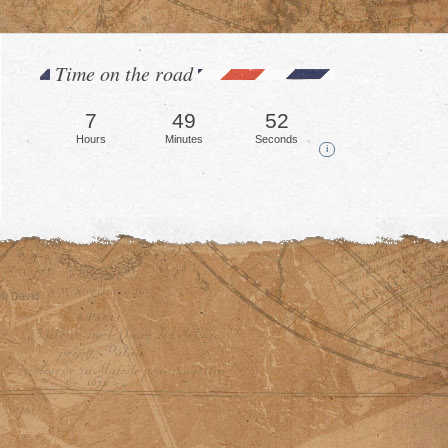
Time on the road
7
49
55
Hours
Minutes
Seconds
i
© David