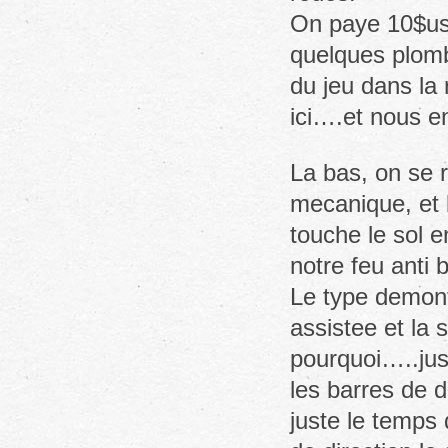
On paye 10$usd
quelques plomb
du jeu dans la 
ici….et nous e
La bas, on se r
mecanique, et l
touche le sol e
notre feu anti 
Le type demont
assistee et la
pourquoi…..jusq
les barres de 
juste le temps 