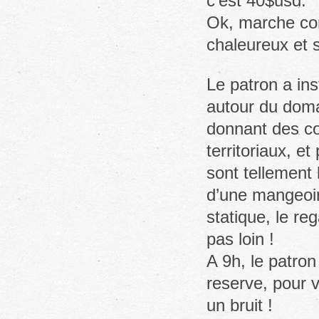
c’est 40$usd.
Ok, marche conc
chaleureux et 
Le patron a ins
autour du doma
donnant des co
territoriaux, et
sont tellement
d’une mangeoir
statique, le re
pas loin !
A 9h, le patro
reserve, pour v
un bruit !