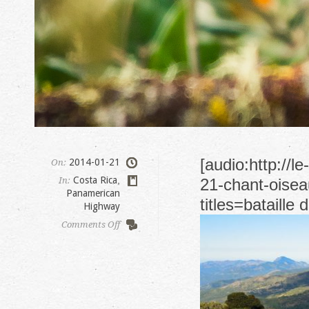
[audio:http://
2014-01-21
On:
Costa Rica
,
In:
21-chant-oiseau
Panamerican
titles=bataille d
Highway
on
Comments Off
Paraiso
del
Quetzal