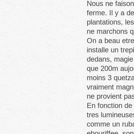
Nous ne faison
ferme. Il y a d
plantations, le
ne marchons qu
On a beau etre 
installe un tre
dedans, magie 
que 200m aujou
moins 3 quetza
vraiment magni
ne provient pas
En fonction de 
tres lumineuse
comme un ruban
ebouriffee, son