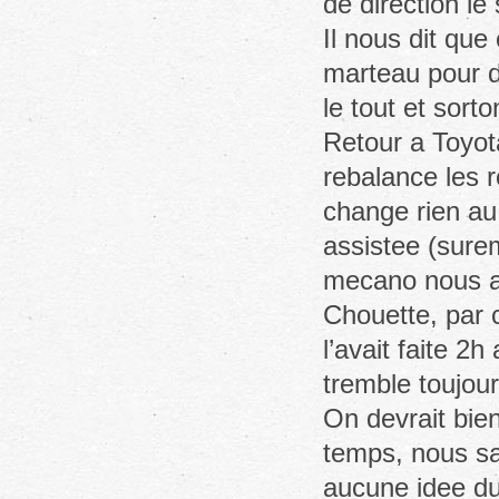
de direction le 
Il nous dit que
marteau pour d
le tout et sort
Retour a Toyota
rebalance les 
change rien au 
assistee (surem
mecano nous an
Chouette, par 
l’avait faite 2
tremble toujou
On devrait bie
temps, nous sa
aucune idee du