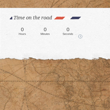
Time on the road
0
0
0
Hours
Minutes
Seconds
i
© David