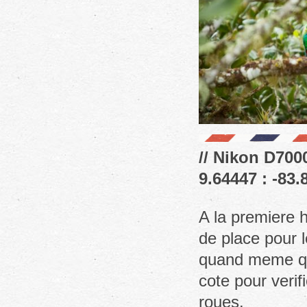
// Nikon D7000
9.64447 : -83.
A la premiere 
de place pour 
quand meme que
cote pour veri
roues.