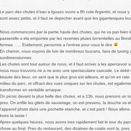
Le parc des chutes d’eau a Iguazu ouvre a 8h cote Argentin, et nous y
sont assez petits, et il faut se depecher avant que les gigantesques bu
Nous commencons par la partie haute des chutes, qui ne va pas bien loi
passerelle a ete emportee par les recentes pluies torrentielles au Bresil,
fermee…… Evidement, personne a l’entree pour vous le dire
En chemin, nous voyons de loin de nombreux toucans, fans de tuning a
surdimensionnes.
Les chutes sont tout autour de nous, et il faut arriver a les apercevoir 
nous nous trouvons ne a ne avec une spectaculaire cascade. Le debit 
beaute des lieux, on sent que le plus gros est ailleurs, et qu’on en rate
milieu du parc, et offrant des vues uniques sur les chutes, est egale
transformer en veritable arnaque.
On picnic devant la plus belle des chutes, et a 13h, nous prenons un t
pres. On enfile les gilets de sauvetage, on est prevenu, la douche va e
l’appareil photo dans une pochette etanche, et c’est parti ! Nous allo
boire la tasse !
Apres quelques heures, nous avons tres rapidement fait le tour du par
chose au final. Pres du restaurant, des dizaines de coatis sont la, pres 