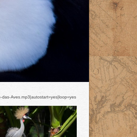
e-das-Aves.mp3|autostart=yes|loop=yes