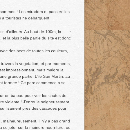
 sommes ! Les miradors et passerelles
s a touristes ne debarquent.
n d’ailleurs. Au bout de 100m, la
 et la plus belle partie du site est donc
vec des becs de toutes les couleurs,
a travers la vegetation, et par moments,
est impressionnant, mais malgre la
 une grande partie. L’ile San Martin, au
ment fermee ! Ce parc commence a se
our en bateau pour voir les chutes de
tre violente ! J’enroule soigneusement
ns suffisament pres des cascades pour
c, malheureusement, il n’y a pas grand
a se jeter sur la moindre nourriture, ou