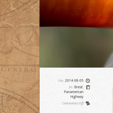
2014-08-05
On:
Bresil
,
In:
Panamerican
Highway
on
Comments Off
Parque
das