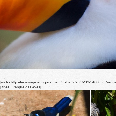
[audio:http://le-voyage.eu/wp-content/uploads/2016/03/140805_Parqu
| titles= Parque das Aves]