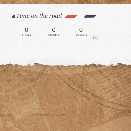
Time on the road
0
0
0
Hours
Minutes
Seconds
i
© David