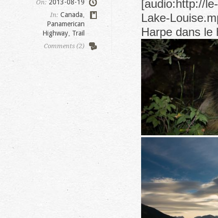
[audio:http://
2013-08-19
On:
Canada
,
In:
Lake-Louise.mp
Panamerican
Harpe dans le h
Highway
,
Trail
Comments (2)