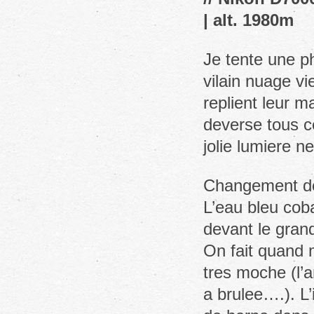
| alt. 1980m
Je tente une ph
vilain nuage v
replient leur m
deverse tous ce
jolie lumiere ne
Changement de 
L’eau bleu cob
devant le grand
On fait quand 
tres moche (l’a
a brulee….). L’