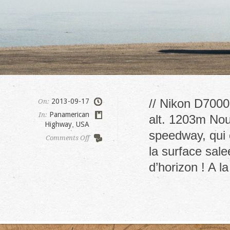
// Nikon D7000
2013-09-17
On:
Panamerican
In:
alt. 1203m Nou
Highway
,
USA
speedway, qui 
on
Comments Off
Bonneville
la surface sale
Speedway
d’horizon ! A 