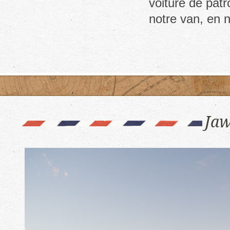
voiture de patr
city
notre van, en 
Jaw