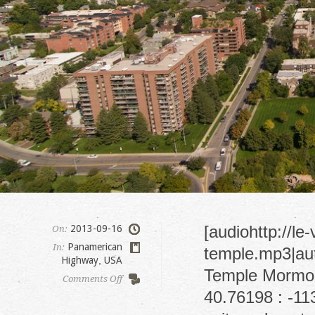
[audiohttp://l
2013-09-16
On:
Panamerican
In:
temple.mp3|aut
Highway
,
USA
Temple Mormon]
on
Comments Off
Salt
40.76198 : -11
Lake