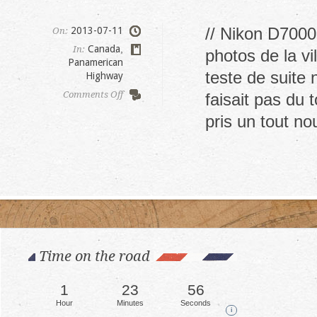
// Nikon D7000
2013-07-11
On:
Canada
,
In:
photos de la vi
Panamerican
teste de suite 
Highway
on
Comments Off
faisait pas du 
Jaws
pris un tout n
en
plein
air
Time on the road
1
24
0
Hour
Minutes
Seconds
i