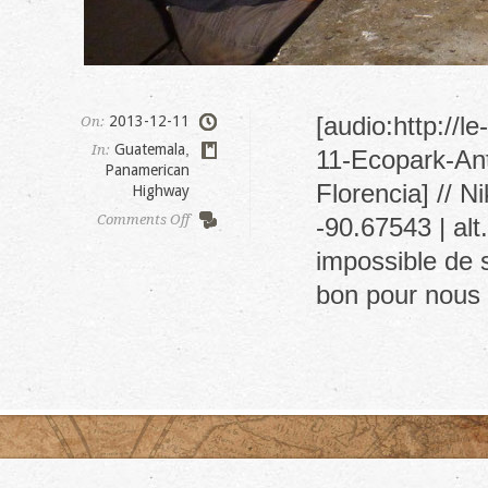
[audio:http://
2013-12-11
On:
Guatemala
,
In:
11-Ecopark-Ant
Panamerican
Florencia] // N
Highway
on
Comments Off
-90.67543 | al
Ecopark
impossible de s
Florencia
bon pour nous 