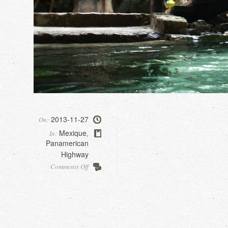
2013-11-27
On:
Mexique
In:
,
Panamerican
Highway
on
Comments Off
Gran
Cenote