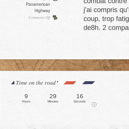
combat contre u
Panamerican
j’ai compris qu
Highway
on
Comments Off
coup, trop fati
Akumal
de8h. 2 comp
Time on the road
9
29
19
Hours
Minutes
Seconds
i