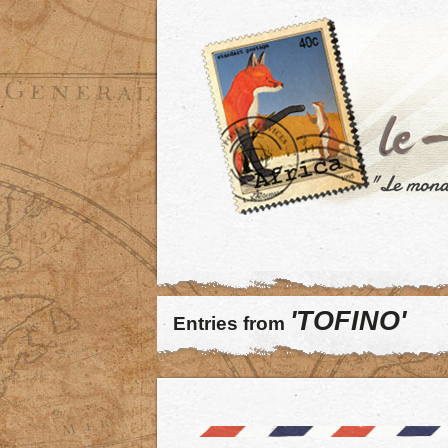
'TOFINO'
Entries from