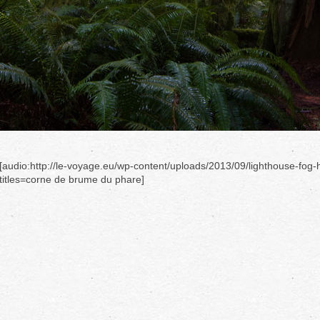
[audio:http://le-voyage.eu/wp-content/uploads/2013/09/lighthouse-fog
titles=corne de brume du phare]