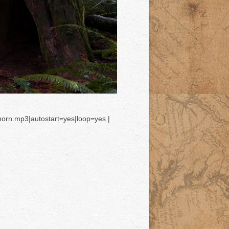
-horn.mp3|autostart=yes|loop=yes |