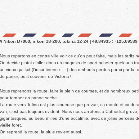
// Nikon D7000, nikon 18-200, tokina 12-24 | 49.84935 : -125.09539 |
Nous repartons en centre ville voir ce qu’on peut faire, mais les tarifs n
On decide plutot d’aller dans un magasin de sport acheter quelques t
un vieux qui fuit (l’incontinence ….) des embouts perdus par ci par la, e
de panier, petit souvenir de Victoria !
Nous reprenons la route, faire le plein de courses, et de nombreux petit
pour tomber en panne seche.
La route vers Tofino est plus sinueuse que prevue, ca monte et ca de
van, c’est pas toujours evident. Nous nous arretons a Cathedral grove
gigantesques, au beau milieu d’une accalmie, avec de jolies percees de 
vieille foret.
On reprend la route, la pluie revient aussi.