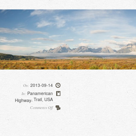
2013-09-14
On:
Panamerican
In:
Trail
USA
Highway
,
,
on
Comments Off
Surprise
lake,
Grand
Teton