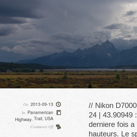
2013-09-13
// Nikon D7000
On:
Panamerican
In:
24 | 43.90949 
Trail
USA
Highway
,
,
derniere fois a
on
Comments Off
Grand
hauteurs. Le sp