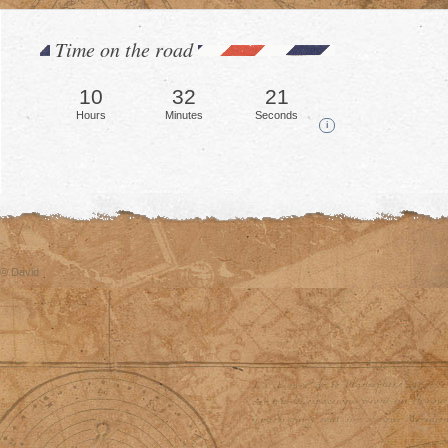
Time on the road
10
32
23
Hours
Minutes
Seconds
i
© David