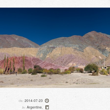
2014-07-23
On:
Argentine
In:
,