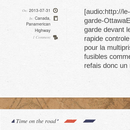
2013-07-31
[audio:http://
On:
Canada
In:
,
garde-OttawaE.
Panamerican
garde devant l
Highway
1 Comment
rapide control
pour la multipr
fusibles comme
refais donc u
Time on the road