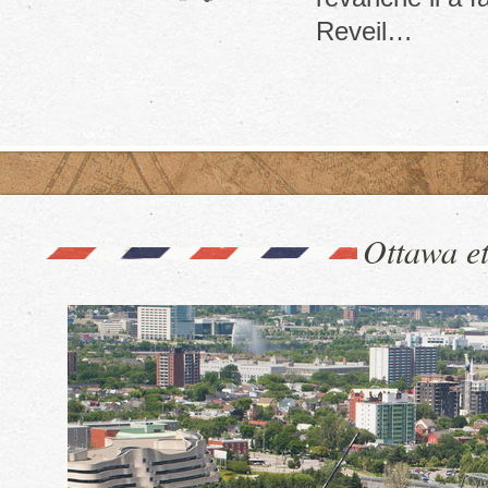
Thunder
Reveil…
bay
Ottawa et