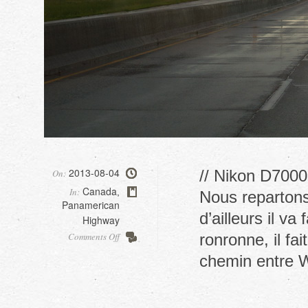
2013-08-04
// Nikon D7000,
On:
Canada
In:
,
Nous repartons 
Panamerican
d’ailleurs il va
Highway
on
Comments Off
ronronne, il fa
Route
chemin entre 
1
vers
Winnipeg