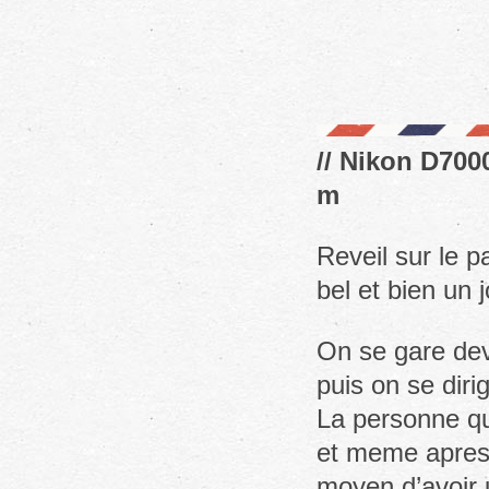
// Nikon D7000
m
Reveil sur le p
bel et bien un j
On se gare dev
puis on se diri
La personne qu
et meme apres 
moyen d’avoir 