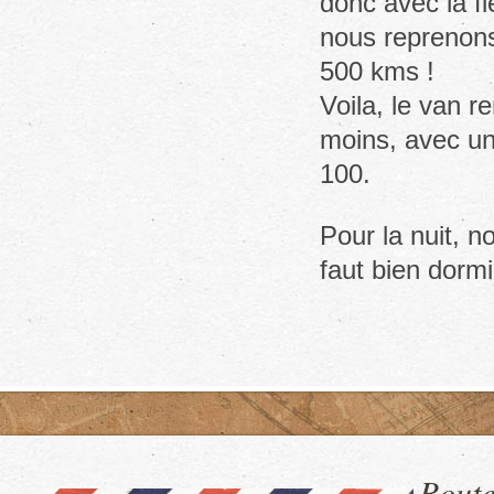
donc avec la fi
nous reprenons 
500 kms !
Voila, le van
moins, avec u
100.
Pour la nuit, n
faut bien dormi
Route