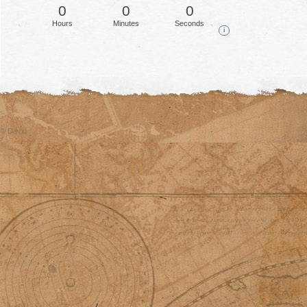
0
0
0
Hours
Minutes
Seconds
i
© David