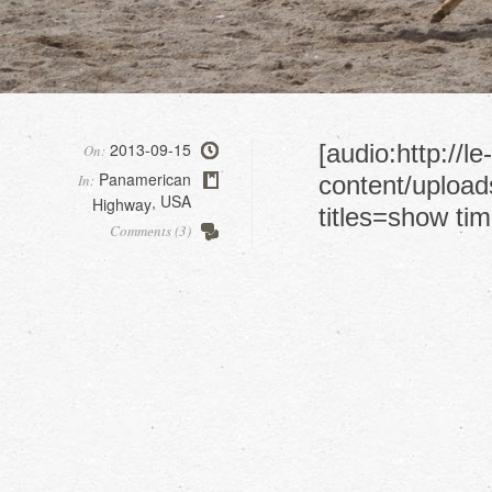
2013-09-15
[audio:http://l
On:
Panamerican
In:
content/upload
USA
Highway
,
titles=show tim
Comments (3)