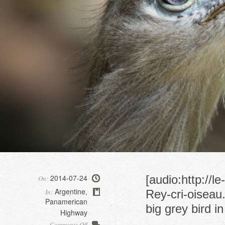
2014-07-24
[audio:http://
On:
Argentine
In:
Rey-cri-oiseau
,
Panamerican
big grey bird i
Highway
on
Comments Off