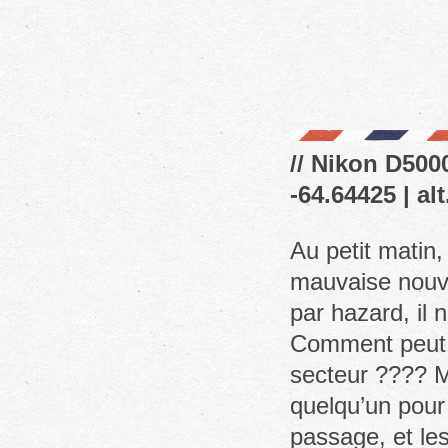
// Nikon D5000
-64.64425 | al
Au petit matin
mauvaise nouve
par hazard, il 
Comment peut o
secteur ???? M
quelqu’un pour
passage, et le