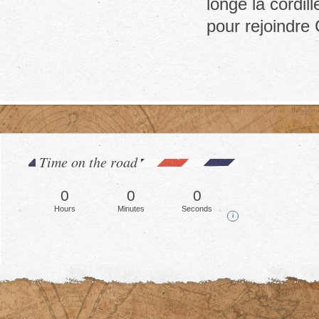
longe la cordil
pour rejoindre 
Time on the road
0
0
0
Hours
Minutes
Seconds
i