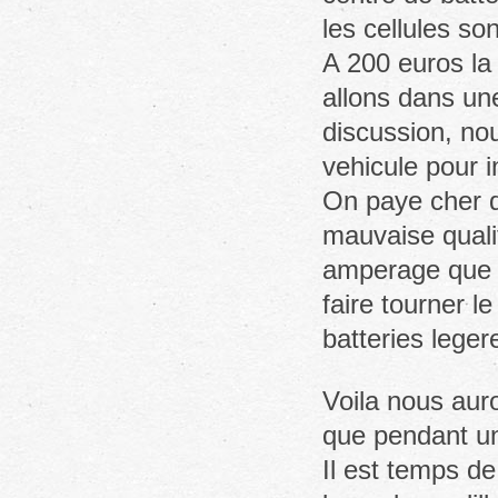
les cellules so
A 200 euros la
allons dans un
discussion, no
vehicule pour i
On paye cher q
mauvaise qualit
amperage que l
faire tourner l
batteries lege
Voila nous au
que pendant un
Il est temps de