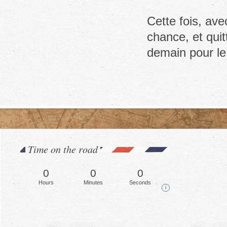
Cette fois, ave
chance, et qui
demain pour le
Time on the road
0
0
0
Hours
Minutes
Seconds
i