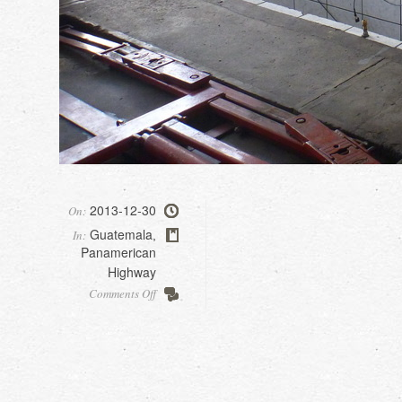
2013-12-30
On:
Guatemala
In:
,
Panamerican
Highway
on
Comments Off
Lost
in
Guatemala
city…