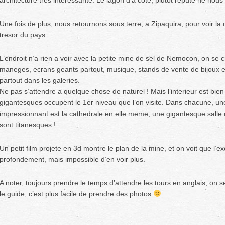
architecture tres interessante. Le lagon d’a cote, plutot repute ne nou
Une fois de plus, nous retournons sous terre, a Zipaquira, pour voir la
tresor du pays.
L’endroit n’a rien a voir avec la petite mine de sel de Nemocon, on se c
maneges, ecrans geants partout, musique, stands de vente de bijoux e
partout dans les galeries.
Ne pas s’attendre a quelque chose de naturel ! Mais l’interieur est bie
gigantesques occupent le 1er niveau que l’on visite. Dans chacune, une 
impressionnant est la cathedrale en elle meme, une gigantesque salle
sont titanesques !
Un petit film projete en 3d montre le plan de la mine, et on voit que l’ex
profondement, mais impossible d’en voir plus.
A noter, toujours prendre le temps d’attendre les tours en anglais, on s
le guide, c’est plus facile de prendre des photos