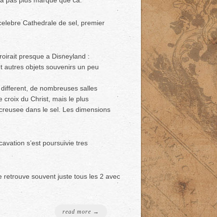
s a pas plus marque que ca.
 celebre Cathedrale de sel, premier
roirait presque a Disneyland :
t autres objets souvenirs un peu
n different, de nombreuses salles
croix du Christ, mais le plus
 creusee dans le sel. Les dimensions
cavation s’est poursuivie tres
e retrouve souvent juste tous les 2 avec
read more →