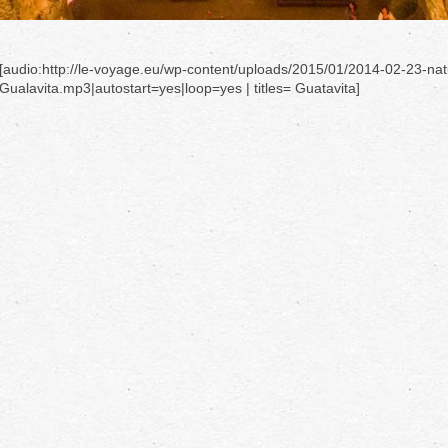
[audio:http://le-voyage.eu/wp-content/uploads/2015/01/2014-02-23-nat
Gualavita.mp3|autostart=yes|loop=yes | titles= Guatavita]