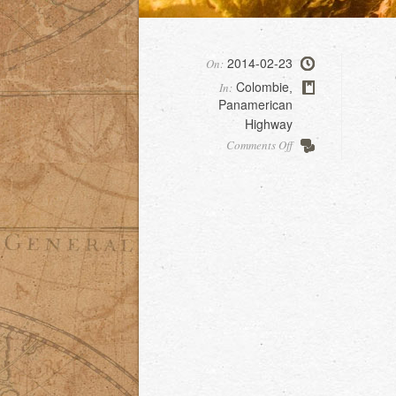
2014-02-23
On:
Colombie
In:
,
Panamerican
Highway
on
Comments Off
Zipaquira
salt
Cathedral