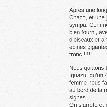
Apres une long
Chaco, et une j
sympa. Comme a
bien fourni, a
d’oiseaux etran
epines gigante
tronc !!!!!
Nous quittons t
Iguazu, qu’un 
femme nous fai
au bord de la 
signes.
On s’arrete et