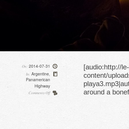
2014-07-31
[audio:http://l
On:
Argentine
In:
content/uploa
,
Panamerican
playa3.mp3|auto
Highway
around a bonef
on
Comments Off
El
Chaco
national
park,
meeting
Argentinians