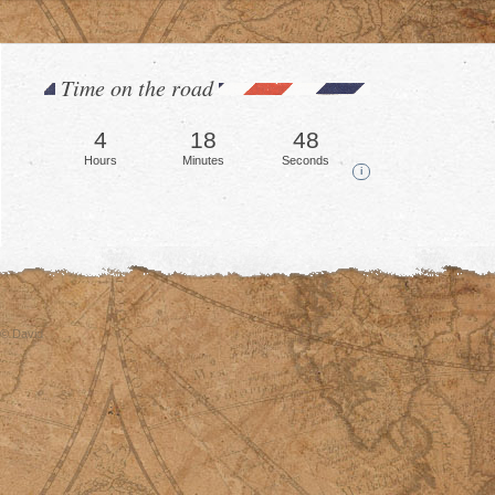
Time on the road
4
18
49
Hours
Minutes
Seconds
i
© David