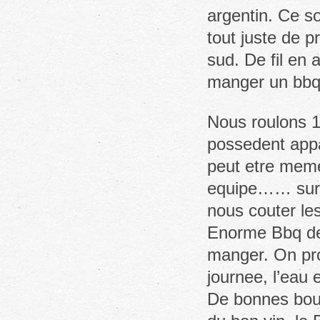
argentin. Ce s
tout juste de p
sud. De fil en a
manger un bbq,
Nous roulons 1
possedent appa
peut etre meme 
equipe…… sur 
nous couter le
Enorme Bbq dev
manger. On prof
journee, l’eau 
De bonnes bout