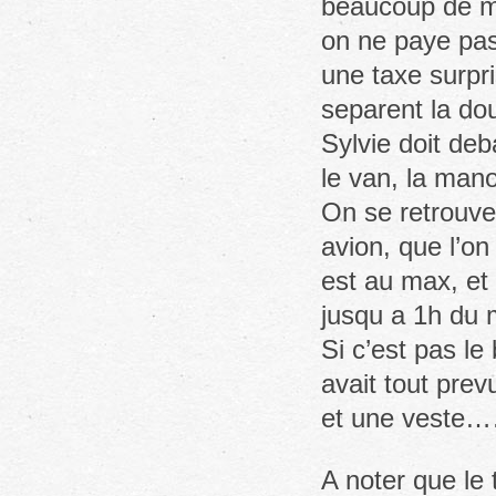
beaucoup de mo
on ne paye pas,
une taxe surpri
separent la do
Sylvie doit deb
le van, la man
On se retrouve
avion, que l’on
est au max, et 
jusqu a 1h du
Si c’est pas le
avait tout prev
et une veste…
A noter que le t