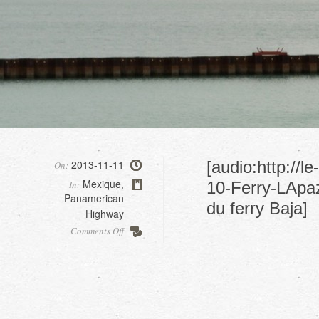
2013-11-11
[audio:http://
On:
Mexique
In:
10-Ferry-LApaz
,
Panamerican
du ferry Baja]
Highway
on
Comments Off
Baja
Ferry,
route
vers
la
peninsule