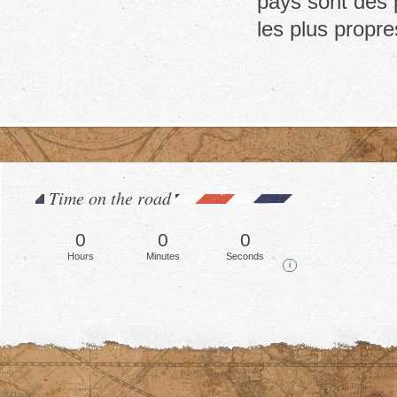
pays sont des p
les plus propr
Time on the road
0
0
0
Hours
Minutes
Seconds
i
© David